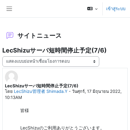
ข้ามไปที่เนื้อหาหลัก
เข้าสู่ระบบ
Side panel
サイトニュース
LecShizuサーバ短時間停止予定(7/6)
Display mode
LecShizuサーバ短時間停止予定(7/6)
Number of replies: 0
โดย
LecShizu管理者 Shimada.Y
-
วันศุกร์, 17 มิถุนายน 2022,
10:13AM
皆様
LecShizuのご利用ありがとうございます。