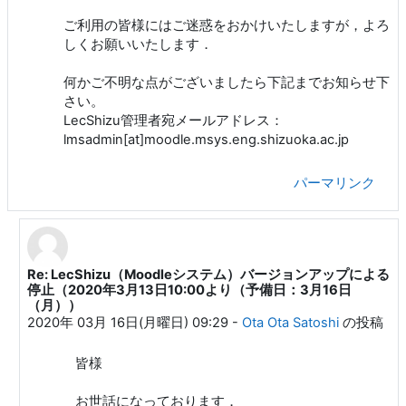
ご利用の皆様にはご迷惑をおかけいたしますが，よろ
しくお願いいたします．
何かご不明な点がございましたら下記までお知らせ下
さい。
LecShizu管理者宛メールアドレス：
lmsadmin[at]moodle.msys.eng.shizuoka.ac.jp
パーマリンク
Re: LecShizu（Moodleシステム）バージョンアップによる
Ota Ota Satoshi への返信
停止（2020年3月13日10:00より（予備日：3月16日
（月））
2020年 03月 16日(月曜日) 09:29
-
Ota Ota Satoshi
の投稿
皆様
お世話になっております．