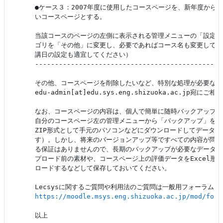
●ケース３：2007年度に使用したコースページを、新年度からは
いコースページとする。

当該コースのページの左側に表示される管理メニューの「設定」
ゴリを「その他」に変更し、必要であればコース名も変更してく
講日の設定も適宜してください）

-----------------------------------------------
その他、コースページを削除したいなど、特別な処理が必要な場
edu-admin[at]edu.sys.eng.shizuoka.ac.jp宛にご
なお、コースページの内容は、個人で簡単に随時バックアップが
自分のコースページ左の管理メニューから「バックアップ」を選
ZIP形式として手元のパソコンなどにダウンロードしてデータを
す）。しかし、将来のバージョンアップ等ですべての内容が問題
る保証はありませんので、長期のバックアップが必要なデータは
プロード前の素材や、コースページ上の評価データをExcel形式
ロードするなどして保存しておいてください。

https://moodle.msys.eng.shizuoka.ac.jp/mod/foru
以上