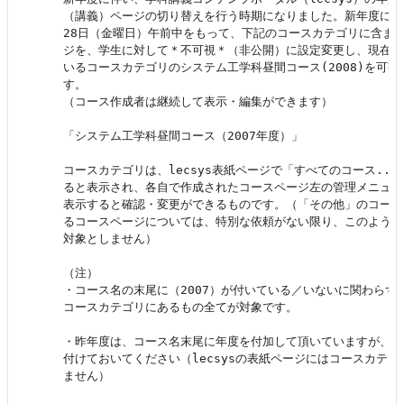
（講義）ページの切り替えを行う時期になりました。新年度になる
28日（金曜日）午前中をもって、下記のコースカテゴリに含まれ
ジを、学生に対して＊不可視＊（非公開）に設定変更し、現在不
いるコースカテゴリのシステム工学科昼間コース(2008)を可視
す。

（コース作成者は継続して表示・編集ができます）

「システム工学科昼間コース（2007年度）」

コースカテゴリは、lecsys表紙ページで「すべてのコース...
ると表示され、各自で作成されたコースページ左の管理メニュー
表示すると確認・変更ができるものです。（「その他」のコース
るコースページについては、特別な依頼がない限り、このような
対象としません）

（注）

・コース名の末尾に（2007）が付いている／いないに関わらず、2
コースカテゴリにあるもの全てが対象です。

・昨年度は、コース名末尾に年度を付加して頂いていますが、今
付けておいてください（lecsysの表紙ページにはコースカテゴ
ません）
