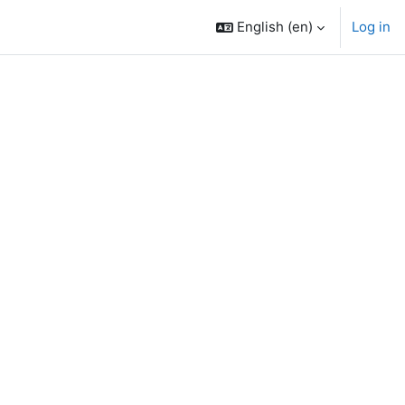
English ‎(en)‎
Log in